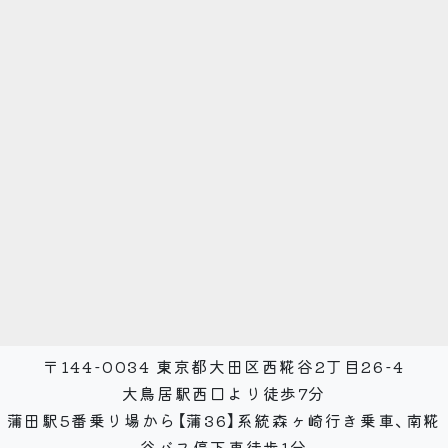
〒144-0034 東京都大田区西糀谷2丁目26-4
大鳥居駅西口より徒歩7分
蒲田駅5番乗り場から【蒲36】系統森ヶ崎行き乗車、南糀
谷バス停下車徒歩1分