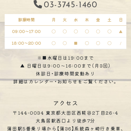
03-3745-1460
診療時間
月
火
水
木
金
土
日
09:00～17:00
〇
〇
〇
〇
〇
〇
▲
18:00～20:00
〇
〇
■
〇
〇
〇
/
※■水曜日は19:00まで
▲ 日曜日は9:00～16:00まで（月3回）
休診日・診療時間変動あり
詳細はカレンダー・お知らせをご覧ください。
アクセス
〒144-0034 東京都大田区西糀谷2丁目26-4
大鳥居駅西口より徒歩7分
蒲田駅5番乗り場から【蒲36】系統森ヶ崎行き乗車、