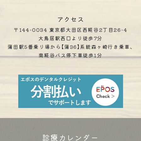
アクセス
〒144-0034 東京都大田区西糀谷2丁目26-4
大鳥居駅西口より徒歩7分
蒲田駅5番乗り場から【蒲36】系統森ヶ崎行き乗車、
南糀谷バス停下車徒歩1分
診療カレンダー