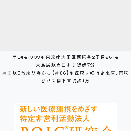
〒144-0034 東京都大田区西糀谷2丁目26-4
大鳥居駅西口より徒歩7分
蒲田駅5番乗り場から【蒲36】系統森ヶ崎行き乗車、南糀
谷バス停下車徒歩1分