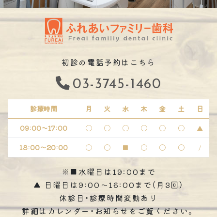
初診の電話予約はこちら
03-3745-1460
診療時間
月
火
水
木
金
土
日
09:00～17:00
〇
〇
〇
〇
〇
〇
▲
18:00～20:00
〇
〇
■
〇
〇
〇
/
※■水曜日は19:00まで
▲ 日曜日は9:00～16:00まで（月3回）
休診日・診療時間変動あり
詳細はカレンダー・お知らせをご覧ください。