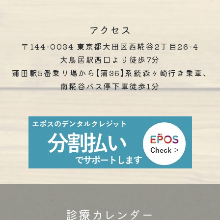
アクセス
〒144-0034 東京都大田区西糀谷2丁目26-4
大鳥居駅西口より徒歩7分
蒲田駅5番乗り場から【蒲36】系統森ヶ崎行き乗車、
南糀谷バス停下車徒歩1分
診療カレンダー