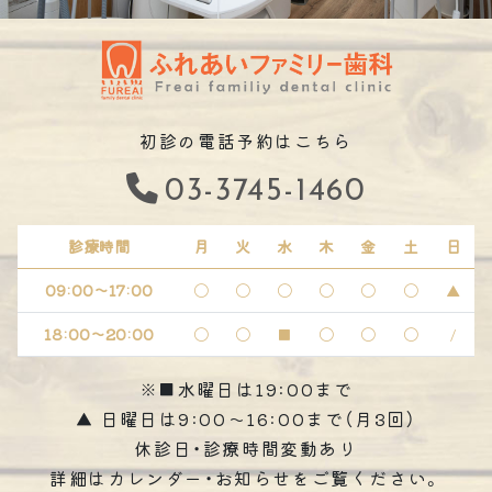
初診の電話予約はこちら
03-3745-1460
診療時間
月
火
水
木
金
土
日
09:00～17:00
〇
〇
〇
〇
〇
〇
▲
18:00～20:00
〇
〇
■
〇
〇
〇
/
※■水曜日は19:00まで
▲ 日曜日は9:00～16:00まで（月3回）
休診日・診療時間変動あり
詳細はカレンダー・お知らせをご覧ください。