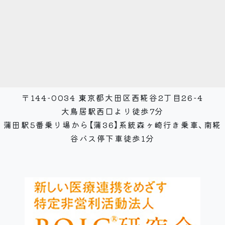
〒144-0034 東京都大田区西糀谷2丁目26-4
大鳥居駅西口より徒歩7分
蒲田駅5番乗り場から【蒲36】系統森ヶ崎行き乗車、南糀
谷バス停下車徒歩1分